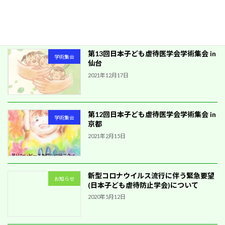
尼崎
2023年6月23日
第13回日本子ども虐待医学会学術集会 in
学術集会
仙台
2021年12月17日
第12回日本子ども虐待医学会学術集会 in
学術集会
京都
2021年2月15日
新型コロナウイルス流行に伴う緊急要望
お知らせ
(日本子ども虐待防止学会)について
2020年5月12日