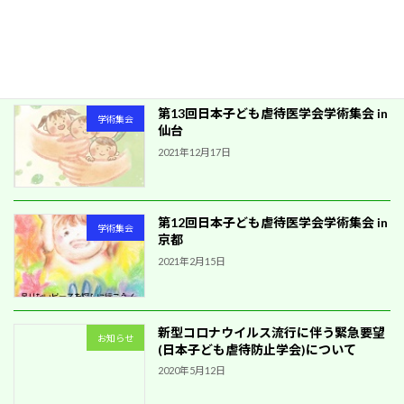
第14回日本子ども虐待医学会学術集会 in
学術集会
尼崎
2023年6月23日
第13回日本子ども虐待医学会学術集会 in
学術集会
仙台
2021年12月17日
第12回日本子ども虐待医学会学術集会 in
学術集会
京都
2021年2月15日
新型コロナウイルス流行に伴う緊急要望
お知らせ
(日本子ども虐待防止学会)について
2020年5月12日