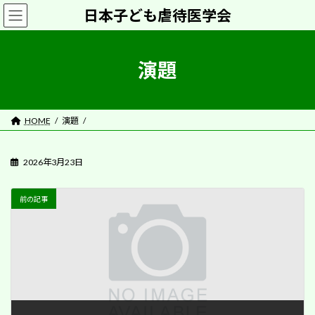
コ
ナ
日本子ども虐待医学会
ン
ビ
テ
ゲ
ン
ー
ツ
シ
演題
へ
ョ
ス
ン
キ
に
ッ
移
HOME
演題
プ
動
2026年3月23日
前の記事